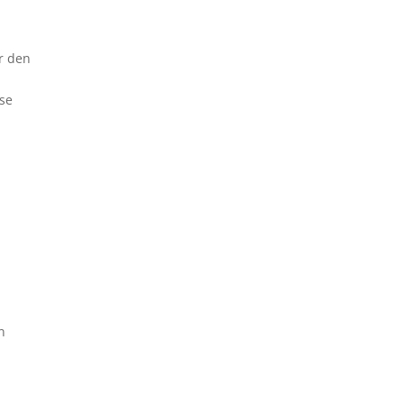
ir den
ese
n