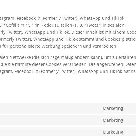
tagram, Facebook, X (Formerly Twitter), WhatsApp und TikTok
efällt mir", "Pin") oder zu teilen (z. B. "Tweet") in sozialen
ly Twitter), WhatsApp und TikTok. Dieser Inhalt ist mit einem Cod
Formerly Twitter), WhatsApp und TikTok stammt und Cookies platzier
 für personalisierte Werbung speichern und verarbeiten.
zialen Netzwerke (die sich regelmäßig ändern kann), um zu erfahren
die sie mithilfe dieser Cookies verarbeiten. Die abgerufenen Date
agram, Facebook, X (Formerly Twitter), WhatsApp und TikTok hat se
Marketing
Con
to
Marketing
Con
serv
to
Marketing
goo
Con