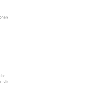
m
ionen
 das
n dir