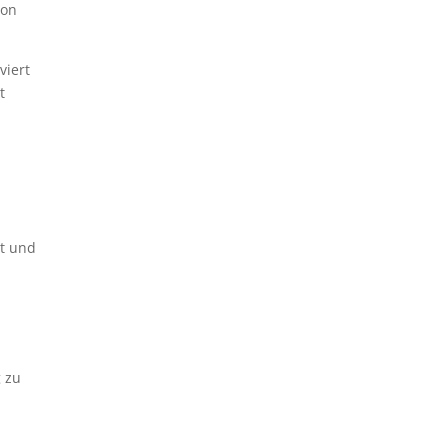
ion
viert
t
rt und
g zu