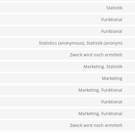
serv
font
to
Statistik
goo
Con
serv
ma
to
Funktional
you
Con
serv
to
Funktional
goo
Con
serv
anal
to
Statistics (anonymous), Statistik (anonym)
wor
Con
serv
to
Zweck wird noch ermittelt
com
Con
serv
to
Marketing, Statistik
mat
Con
serv
to
Marketing
divi
Con
serv
(ele
to
Marketing, Funktional
goo
the
Con
serv
ads
to
Funktional
goo
Con
serv
rec
to
Marketing, Funktional
fac
Con
serv
to
Zweck wird noch ermittelt
wha
Con
serv