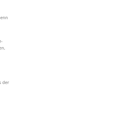
denn
e-
en,
s der