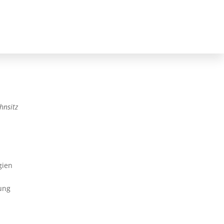
hnsitz
gien
dung