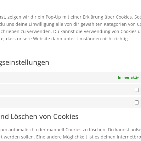
to
tikt
serv
son
, zeigen wir dir ein Pop-Up mit einer Erklärung über Cookies. So
t du uns deine Einwilligung alle von dir gewählten Kategorien von C
beschrieben zu verwenden. Du kannst die Verwendung von Cookies 
hte, dass unsere Website dann unter Umständen nicht richtig
ngseinstellungen
Immer aktiv
S
M
 und Löschen von Cookies
 um automatisch oder manuell Cookies zu löschen. Du kannst au
iert werden sollen. Eine andere Möglichkeit ist es deinen Internetbr