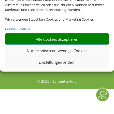
Zustimmung nicht erteilen oder zurückziehen, können bestimmte
Merkmale und Funktionen beeinträchtigt werden.
Rechtliche Informationen
Wir verwenden Statistiken-Cookies und Marketing Cookies.
Impressum
|
Datenschutzerklärung
|
Online
Cookie-Richtlinie
Check-In
|
Service
|
Blacklisted Airlines
|
AGB
|
Barrierefreiheitserklärung
Alle Cookies akzeptieren
Nur technisch notwendige Cookies
Einstellungen ändern
© 2026 • Schmetterling