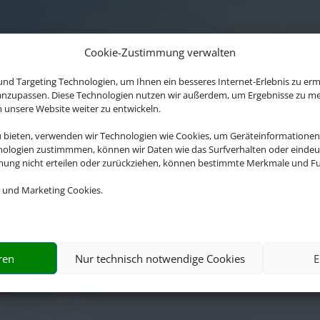
Cookie-Zustimmung verwalten
nd Targeting Technologien, um Ihnen ein besseres Internet-Erlebnis zu erm
 anzupassen. Diese Technologien nutzen wir außerdem, um Ergebnisse zu m
nsere Website weiter zu entwickeln.
u bieten, verwenden wir Technologien wie Cookies, um Geräteinformationen
nologien zustimmmen, können wir Daten wie das Surfverhalten oder eindeut
mmung nicht erteilen oder zurückziehen, können bestimmte Merkmale und Fu
 und Marketing Cookies.
bwicklung der Buchung übernimmt Schmett
onal GmbH & Co.KG im Auftrag des Webseite
ren
Nur technisch notwendige Cookies
E