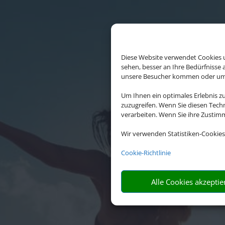
Diese Website verwendet Cookies u
sehen, besser an Ihre Bedürfnisse
unsere Besucher kommen oder um u
Um Ihnen ein optimales Erlebnis z
zuzugreifen. Wenn Sie diesen Tech
verarbeiten. Wenn Sie ihre Zusti
Wir verwenden Statistiken-Cookies
Die A
Internati
Cookie-Richtlinie
Alle Cookies akzeptie