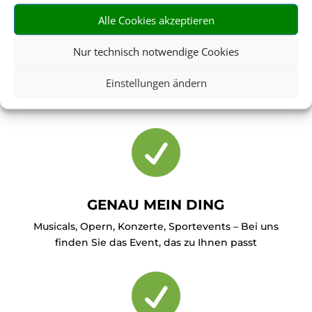

Alle Cookies akzeptieren
Nur technisch notwendige Cookies
RIESIGE AUSWAHL
Einstellungen ändern
Wählen Sie aus über 20.000 Events weltweit

GENAU MEIN DING
Musicals, Opern, Konzerte, Sportevents – Bei uns
finden Sie das Event, das zu Ihnen passt
