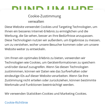
RUND UM IHRE
Cookie-Zustimmung
LIEBLINGSEVE
verwalten
Diese Website verwendet Cookies und Targeting Technologien, um
Ihnen ein besseres Internet-Erlebnis zu ermöglichen und die
NTS.
Werbung, die Sie sehen, besser an Ihre Bedürfnisse anzupassen.
Diese Technologien nutzen wir außerdem, um Ergebnisse zu messen,
um zu verstehen, woher unsere Besucher kommen oder um unsere
Website weiter zu entwickeln.
Um Ihnen ein optimales Erlebnis zu bieten, verwenden wir
Bei uns finden Sie Tickets für über
Technologien wie Cookies, um Geräteinformationen zu speichern
und/oder darauf zuzugreifen. Wenn Sie diesen Technologien
20.000 Events weltweit. Egal ob
zustimmmen, können wir Daten wie das Surfverhalten oder
Musicals, Konzerte, Opern oder
eindeutige IDs auf dieser Website verarbeiten. Wenn Sie ihre
Sportevents, wir haben immer das
Zustimmung nicht erteilen oder zurückziehen, können bestimmte
Merkmale und Funktionen beeinträchtigt werden.
Passende für Sie.
Wir verwenden Statistiken-Cookies und Marketing Cookies.
Cookie-Richtlinie